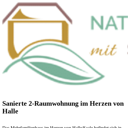
Zum
Inhalt
wechseln
Menü
Sanierte 2-Raumwohnung im Herzen von
Halle
Das Mehrfamilienhaus im Herzen von Halle/Saale befindet sich in