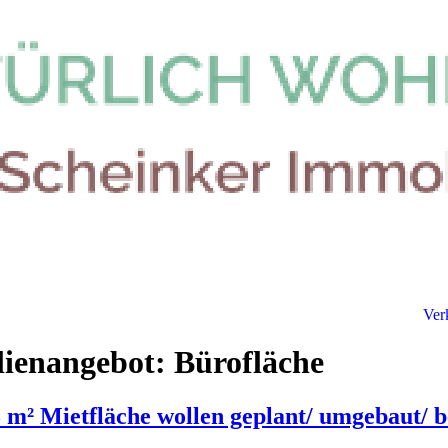
Ver
ien­angebot: Bürofläche
5 m² Mietfläche wollen geplant/ umgebaut/ 