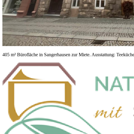
405 m² Bürofläche in Sangerhausen zur Miete. Ausstattung: Teeküche,